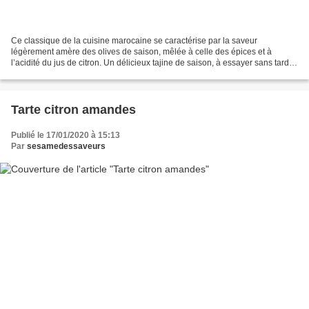
Ce classique de la cuisine marocaine se caractérise par la saveur
légèrement amère des olives de saison, mêlée à celle des épices et à
l’acidité du jus de citron. Un délicieux tajine de saison, à essayer sans tarder
! INGREDIENTS 500g de poulet 1 oignon...
Tarte citron amandes
Publié le 17/01/2020 à 15:13
Par
sesamedessaveurs