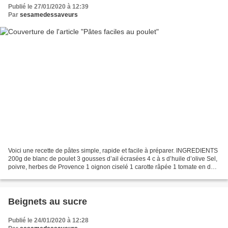
Publié le 27/01/2020 à 12:39
Par
sesamedessaveurs
Voici une recette de pâtes simple, rapide et facile à préparer. INGREDIENTS
200g de blanc de poulet 3 gousses d’ail écrasées 4 c à s d’huile d’olive Sel,
poivre, herbes de Provence 1 oignon ciselé 1 carotte râpée 1 tomate en dés
1 c à s de concentré de...
Beignets au sucre
Publié le 24/01/2020 à 12:28