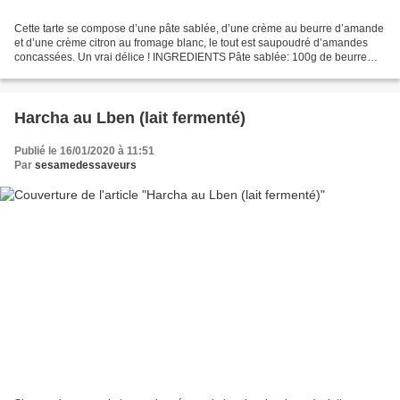
Cette tarte se compose d’une pâte sablée, d’une crème au beurre d’amande
et d’une crème citron au fromage blanc, le tout est saupoudré d’amandes
concassées. Un vrai délice ! INGREDIENTS Pâte sablée: 100g de beurre
50g de sucre Une pincée de sel 1 petit...
Harcha au Lben (lait fermenté)
Publié le 16/01/2020 à 11:51
Par
sesamedessaveurs