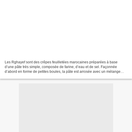
Les Rghayef sont des crêpes feuilletées marocaines préparées à base
d’une pâte très simple, composée de farine, d’eau et de sel. Façonnée
d’abord en forme de petites boules, la pâte est arrosée avec un mélange
d’huile et de beurre, puis étalée finement...