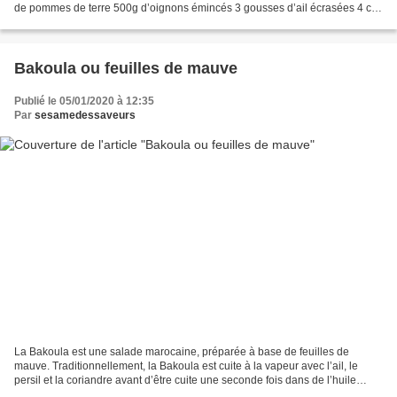
de pommes de terre 500g d’oignons émincés 3 gousses d’ail écrasées 4 c à
s d’huile d’olive Sel et poivre Sauce 750ml de...
Bakoula ou feuilles de mauve
Publié le 05/01/2020 à 12:35
Par
sesamedessaveurs
La Bakoula est une salade marocaine, préparée à base de feuilles de
mauve. Traditionnellement, la Bakoula est cuite à la vapeur avec l’ail, le
persil et la coriandre avant d’être cuite une seconde fois dans de l’huile
d’olive, à la marmite. Le Sésame...