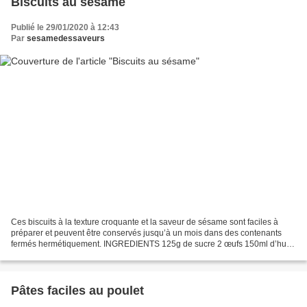
Biscuits au sésame
Publié le 29/01/2020 à 12:43
Par
sesamedessaveurs
Ces biscuits à la texture croquante et la saveur de sésame sont faciles à
préparer et peuvent être conservés jusqu’à un mois dans des contenants
fermés hermétiquement. INGREDIENTS 125g de sucre 2 œufs 150ml d’huile
50g de grains de sésame légèrement grillés...
Pâtes faciles au poulet