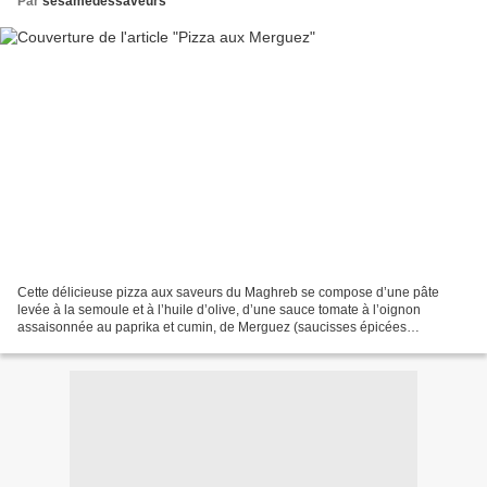
Par
sesamedessaveurs
Cette délicieuse pizza aux saveurs du Maghreb se compose d’une pâte
levée à la semoule et à l’huile d’olive, d’une sauce tomate à l’oignon
assaisonnée au paprika et cumin, de Merguez (saucisses épicées
originaires du Maghreb), d’olives noires et de fromage...