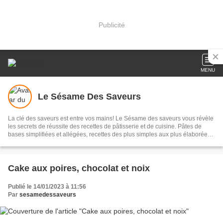
Publicité
MENU
Le Sésame Des Saveurs
La clé des saveurs est entre vos mains! Le Sésame des saveurs vous révèle
les secrets de réussite des recettes de pâtisserie et de cuisine. Pâtes de
bases simplifiées et allégées, recettes des plus simples aux plus élaborées,
conseils pratiques, cuisine et pâtisserie marocaine; le tout illustré.
Cake aux poires, chocolat et noix
Publié le 14/01/2023 à 11:56
Par
sesamedessaveurs