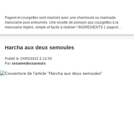
Pageot et courgettes sont marinés avec une charmoula ou marinade
marocaine puis enfournés. Une recette de poisson aux courgettes à la
marocaine légère, simple et facile à réaliser ! INGREDIENTS 1 pageot
d’environ1Kg 800g de courgettes en rondelles Rondelles...
Harcha aux deux semoules
Publié le 15/05/2022 à 12:55
Par
sesamedessaveurs