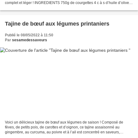
complet et léger ! INGREDIENTS 750g de courgettes 4 c à s d’huile d’olive 1
oignon en rondelles 50g de fromage...
Tajine de bœuf aux légumes printaniers
Publié le 08/05/2022 à 11:50
Par
sesamedessaveurs
Voici un délicieux tajine de bœuf aux légumes de saison ! Composé de
fèves, de petits pois, de carottes et d’oignon, ce tajine assaisonné au
gingembre, au curcuma, au poivre et à l’ail est concentré en saveurs,
couleurs et nutriments. INGREDIENTS 500g...