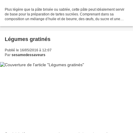
Plus légère que la pâte brisée ou sablée, cette pâte peut idéalement servir
de base pour la préparation de tartes sucrées. Comprenant dans sa
composition un mélange d’huile et de beurre, des œufs, du sucre et une
petite quantité de miel, elle se caractérise...
Légumes gratinés
Publié le 16/05/2016 à 12:07
Par
sesamedessaveurs