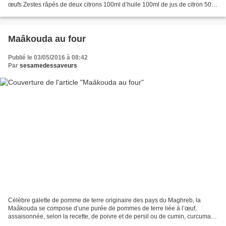
œufs Zestes râpés de deux citrons 100ml d’huile 100ml de jus de citron 50g
de noix de coco râpée 250g de farine...
Maâkouda au four
Publié le 03/05/2016 à 08:42
Par
sesamedessaveurs
Célèbre galette de pomme de terre originaire des pays du Maghreb, la
Maâkouda se compose d’une purée de pommes de terre liée à l’œuf,
assaisonnée, selon la recette, de poivre et de persil ou de cumin, curcuma et
de paprika ; de même que d’autres ingrédients...