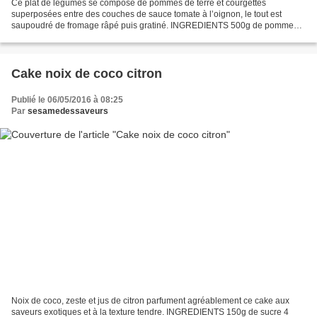
Ce plat de légumes se compose de pommes de terre et courgettes
superposées entre des couches de sauce tomate à l’oignon, le tout est
saupoudré de fromage râpé puis gratiné. INGREDIENTS 500g de pommes
de terre 500g de courgettes 6 c à s d’huile d’olive...
Cake noix de coco citron
Publié le 06/05/2016 à 08:25
Par
sesamedessaveurs
Noix de coco, zeste et jus de citron parfument agréablement ce cake aux
saveurs exotiques et à la texture tendre. INGREDIENTS 150g de sucre 4