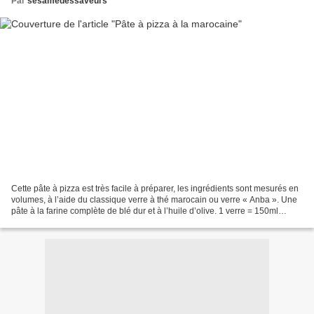
Par
sesamedessaveurs
Cette pâte à pizza est très facile à préparer, les ingrédients sont mesurés en
volumes, à l’aide du classique verre à thé marocain ou verre « Anba ». Une
pâte à la farine complète de blé dur et à l’huile d’olive. 1 verre = 150ml
INGREDIENTS : 1 verre...