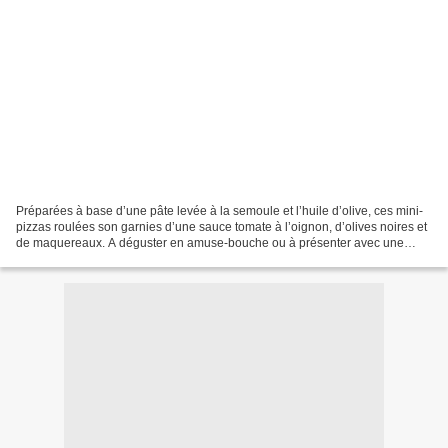
Préparées à base d’une pâte levée à la semoule et l’huile d’olive, ces mini-
pizzas roulées son garnies d’une sauce tomate à l’oignon, d’olives noires et
de maquereaux. A déguster en amuse-bouche ou à présenter avec une
soupe! INGREDIENTS ½ quantité de...