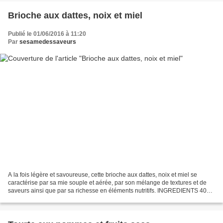
Brioche aux dattes, noix et miel
Publié le 01/06/2016 à 11:20
Par
sesamedessaveurs
A la fois légère et savoureuse, cette brioche aux dattes, noix et miel se
caractérise par sa mie souple et aérée, par son mélange de textures et de
saveurs ainsi que par sa richesse en éléments nutritifs. INGREDIENTS 400g
de farine 100g de semoule très...