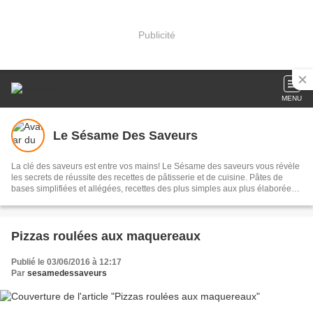
Publicité
MENU
Le Sésame Des Saveurs
La clé des saveurs est entre vos mains! Le Sésame des saveurs vous révèle
les secrets de réussite des recettes de pâtisserie et de cuisine. Pâtes de
bases simplifiées et allégées, recettes des plus simples aux plus élaborées,
conseils pratiques, cuisine et pâtisserie marocaine; le tout illustré.
Pizzas roulées aux maquereaux
Publié le 03/06/2016 à 12:17
Par
sesamedessaveurs