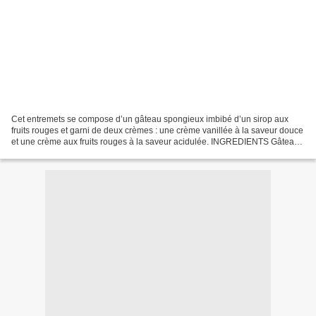
Cet entremets se compose d’un gâteau spongieux imbibé d’un sirop aux
fruits rouges et garni de deux crèmes : une crème vanillée à la saveur douce
et une crème aux fruits rouges à la saveur acidulée. INGREDIENTS Gâteau
spongieux 5 blancs d’œufs Une pincée...