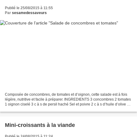
Publié le 25/08/2015 à 11:55
Par
sesamedessaveurs
Composée de concombres, de tomates et d’oignon, cette salade est à fois
légère, nutritive et facile à préparer. INGREDIENTS 3 concombres 2 tomates
1 oignon ciselé 3 c à s de persil haché Sel et poivre 2 c à s d’huile d’olive 3 c
à s de vinaigre ETAPES...
Mini-croissants à la viande
Publié le 24/08/2015 à 11:24