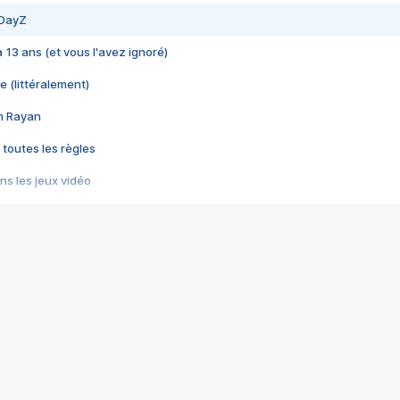
 DayZ
 a 13 ans (et vous l'avez ignoré)
e (littéralement)
im Rayan
 toutes les règles
s les jeux vidéo
us choquant de Rockstar ? - Le scandale BULLY
e plus moche de Steam
du RÊVE tourne au CAUCHEMAR
pendant 8 heures
it… à tort
umiliés par un jeu vidéo