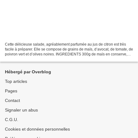
Cette délicieuse salade, agréablement parfumée au jus de citron est très
facile à préparer. Elle se compose de grains de maïs, d’avocat, de tomate, de
poivron vert et d’olives noires. INGREDIENTS 300g de maïs en conserve,
égoutté 1 avocat 1 tomate 1 petit...
Hébergé par Overblog
Top articles
Pages
Contact
Signaler un abus
C.G.U.
Cookies et données personnelles