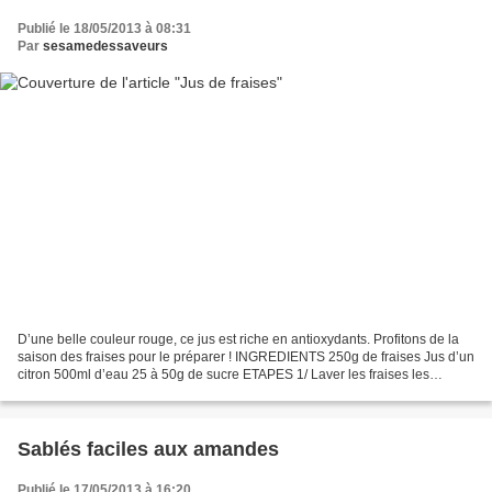
Publié le 18/05/2013 à 08:31
Par
sesamedessaveurs
D’une belle couleur rouge, ce jus est riche en antioxydants. Profitons de la
saison des fraises pour le préparer ! INGREDIENTS 250g de fraises Jus d’un
citron 500ml d’eau 25 à 50g de sucre ETAPES 1/ Laver les fraises les
égoutter et les équeuter. 2/ Mettre...
Sablés faciles aux amandes
Publié le 17/05/2013 à 16:20