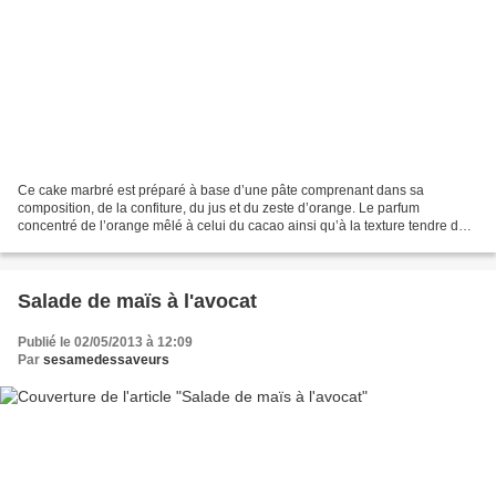
Ce cake marbré est préparé à base d’une pâte comprenant dans sa
composition, de la confiture, du jus et du zeste d’orange. Le parfum
concentré de l’orange mêlé à celui du cacao ainsi qu’à la texture tendre de
la pâte, font de ce cake un vrai délice, à...
Salade de maïs à l'avocat
Publié le 02/05/2013 à 12:09
Par
sesamedessaveurs