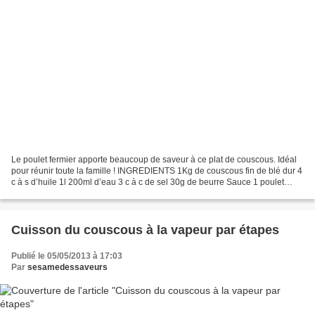
Le poulet fermier apporte beaucoup de saveur à ce plat de couscous. Idéal
pour réunir toute la famille ! INGREDIENTS 1Kg de couscous fin de blé dur 4
c à s d’huile 1l 200ml d’eau 3 c à c de sel 30g de beurre Sauce 1 poulet
fermier 2 c à s d’huile d’olive...
Cuisson du couscous à la vapeur par étapes
Publié le 05/05/2013 à 17:03
Par
sesamedessaveurs