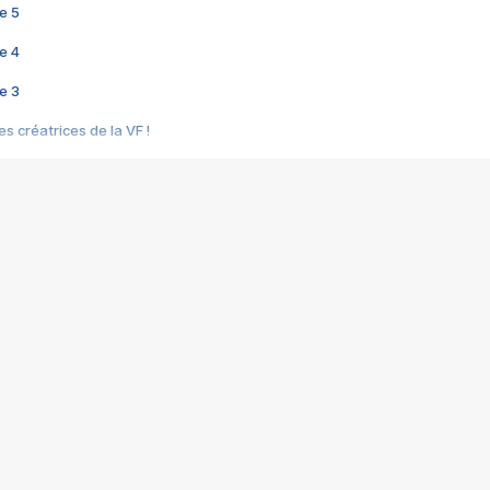
e 5
e 4
e 3
s créatrices de la VF !
e 2
e 1
e Mektoub My Love arrive enfin ! Rencontre avec Shaïn Boumedine et Sal
i : après Toni en famille
elle réalise le bouleversant Dites lui que je l'aime
ais ! Rencontre autour de Vie privée de Rebecca Zlotowski
 de Marguerite, Grave... Rencontre avec Ella Rumpf
 Les Rêveurs, un film intime sur la santé mentale
a avec un film sur le mouvement des Gilets jaunes