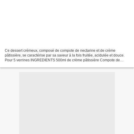
Ce dessert crémeux, composé de compote de nectarine et de crème
pâtissière, se caractérise par sa saveur à la fois fruitée, acidulée et douce.
Pour 5 verrines INGREDIENTS 500ml de crème pâtissière Compote de
nectarine 250g de chair de nectarine 25g de...