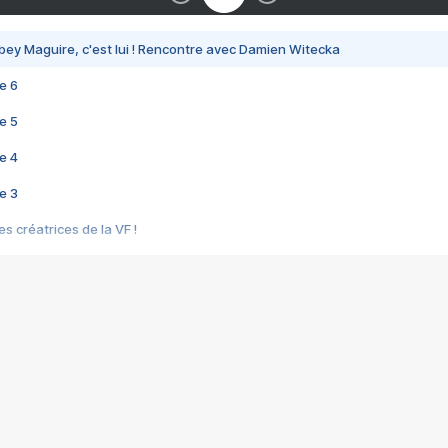
bey Maguire, c'est lui ! Rencontre avec Damien Witecka
e 6
e 5
e 4
e 3
s créatrices de la VF !
e 2
e 1
e Mektoub My Love arrive enfin ! Rencontre avec Shaïn Boumedine et Sal
i : après Toni en famille
elle réalise le bouleversant Dites lui que je l'aime
ais ! Rencontre autour de Vie privée de Rebecca Zlotowski