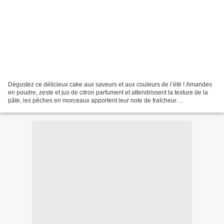
Dégustez ce délicieux cake aux saveurs et aux couleurs de l’été ! Amandes
en poudre, zeste et jus de citron parfument et attendrissent la texture de la
pâte, les pêches en morceaux apportent leur note de fraîcheur.
INGREDIENTS 150g de sucre 50g de beurre...