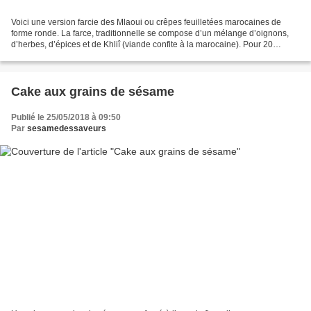
Voici une version farcie des Mlaoui ou crêpes feuilletées marocaines de
forme ronde. La farce, traditionnelle se compose d’un mélange d’oignons,
d’herbes, d’épices et de Khliî (viande confite à la marocaine). Pour 20
Mlaoui farcis INGREDIENTS Une pâte...
Cake aux grains de sésame
Publié le 25/05/2018 à 09:50
Par
sesamedessaveurs