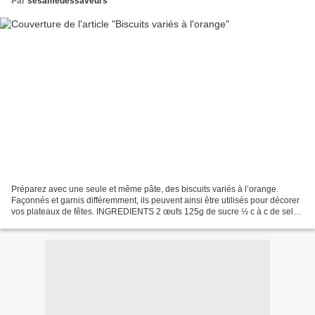
Par
sesamedessaveurs
Préparez avec une seule et même pâte, des biscuits variés à l’orange.
Façonnés et garnis différemment, ils peuvent ainsi être utilisés pour décorer
vos plateaux de fêtes. INGREDIENTS 2 œufs 125g de sucre ½ c à c de sel
50g de beurre fondu 150ml d’huile...