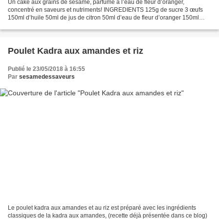
Un cake aux grains de sésame, parfumé à l’eau de fleur d’oranger,
concentré en saveurs et nutriments! INGREDIENTS 125g de sucre 3 œufs
150ml d’huile 50ml de jus de citron 50ml d’eau de fleur d’oranger 150ml
d’eau 100g de grains de sésame en poudre 350g...
Poulet Kadra aux amandes et riz
Publié le 23/05/2018 à 16:55
Par
sesamedessaveurs
Le poulet kadra aux amandes et au riz est préparé avec les ingrédients
classiques de la kadra aux amandes, (recette déjà présentée dans ce blog)