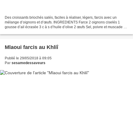
Des croissants briochés salés, faciles à réaliser, légers, farcis avec un
mélange d’oignons et d’œufs. INGREDIENTS Farce 2 oignons ciselés 1
gousse d’ail écrasée 3 c à s d’huile d’olive 2 œufs Sel, poivre et muscade 1 c
à s de persil haché Pâte 400g de...
Mlaoui farcis au Khliî
Publié le 29/05/2018 à 09:05
Par
sesamedessaveurs