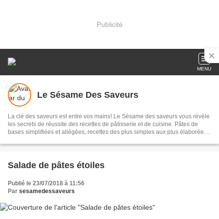
Publicité
MENU
Le Sésame Des Saveurs
La clé des saveurs est entre vos mains! Le Sésame des saveurs vous révèle
les secrets de réussite des recettes de pâtisserie et de cuisine. Pâtes de
bases simplifiées et allégées, recettes des plus simples aux plus élaborées,
conseils pratiques, cuisine et pâtisserie marocaine; le tout illustré.
Salade de pâtes étoiles
Publié le 23/07/2018 à 11:56
Par
sesamedessaveurs