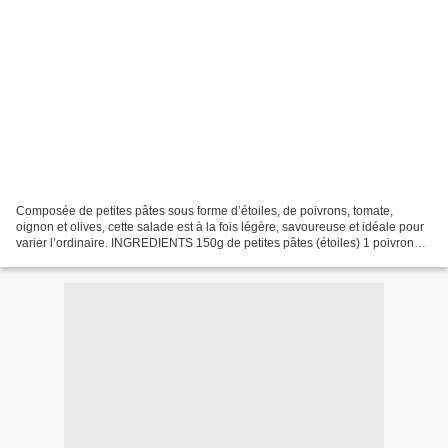
Composée de petites pâtes sous forme d’étoiles, de poivrons, tomate,
oignon et olives, cette salade est à la fois légère, savoureuse et idéale pour
varier l’ordinaire. INGREDIENTS 150g de petites pâtes (étoiles) 1 poivron
vert grillé et nettoyé 1 poivron...