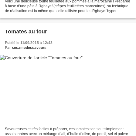
Voici une délicieuse tourte feuilletée aux pommes à la marocaine ! Préparée
à base d’une pâte à Rghayef (crêpes feuilletées marocaines), sa technique
de réalisation est la même que celle utilisée pour les Rghayef hyper
feuilletés. Le premier carré façonné...
Tomates au four
Publié le 11/09/2015 à 12:43
Par
sesamedessaveurs
Savoureuses et très faciles à préparer, ces tomates sont tout simplement
assaisonnées avec un mélange d’ail, d’huile d’olive, de persil, sel et poivre