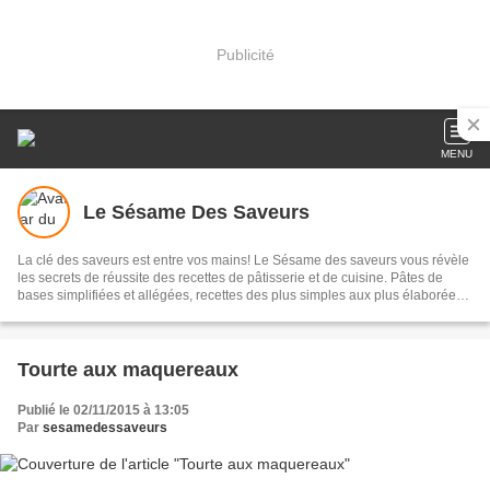
Publicité
MENU
Le Sésame Des Saveurs
La clé des saveurs est entre vos mains! Le Sésame des saveurs vous révèle
les secrets de réussite des recettes de pâtisserie et de cuisine. Pâtes de
bases simplifiées et allégées, recettes des plus simples aux plus élaborées,
conseils pratiques, cuisine et pâtisserie marocaine; le tout illustré.
Tourte aux maquereaux
Publié le 02/11/2015 à 13:05
Par
sesamedessaveurs