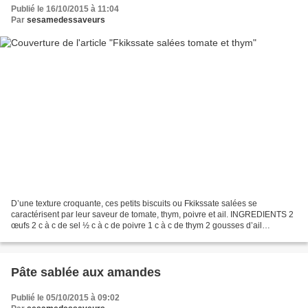
Publié le 16/10/2015 à 11:04
Par
sesamedessaveurs
D’une texture croquante, ces petits biscuits ou Fkikssate salées se
caractérisent par leur saveur de tomate, thym, poivre et ail. INGREDIENTS 2
œufs 2 c à c de sel ½ c à c de poivre 1 c à c de thym 2 gousses d’ail
écrasées 100ml d’huile 50g de beurre...
Pâte sablée aux amandes
Publié le 05/10/2015 à 09:02