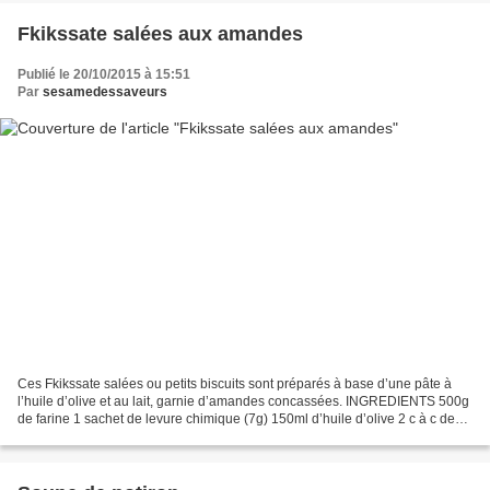
Fkikssate salées aux amandes
Publié le 20/10/2015 à 15:51
Par
sesamedessaveurs
Ces Fkikssate salées ou petits biscuits sont préparés à base d’une pâte à
l’huile d’olive et au lait, garnie d’amandes concassées. INGREDIENTS 500g
de farine 1 sachet de levure chimique (7g) 150ml d’huile d’olive 2 c à c de
sel 2 œufs 100ml de lait 100...