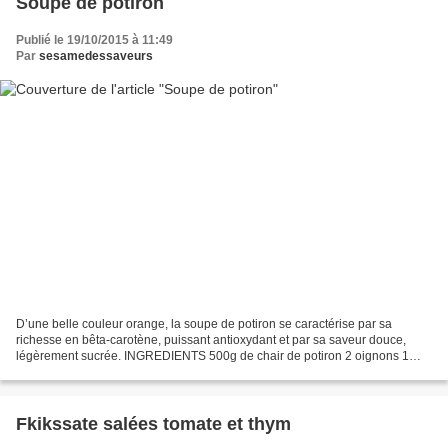
Soupe de potiron
Publié le 19/10/2015 à 11:49
Par
sesamedessaveurs
D’une belle couleur orange, la soupe de potiron se caractérise par sa
richesse en bêta-carotène, puissant antioxydant et par sa saveur douce,
légèrement sucrée. INGREDIENTS 500g de chair de potiron 2 oignons 1
carotte 1 pomme de terre 2 c à s d’huile...
Fkikssate salées tomate et thym