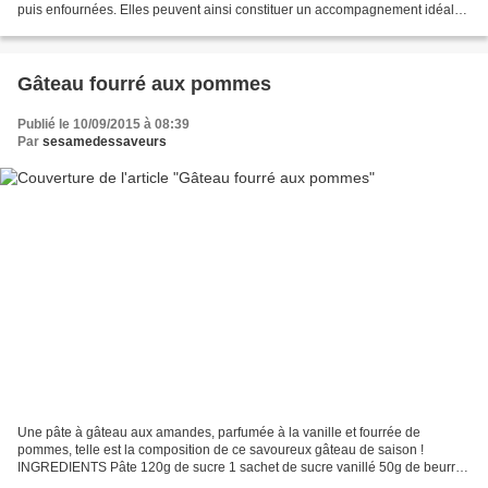
puis enfournées. Elles peuvent ainsi constituer un accompagnement idéal
du plat principal ou être utilisées...
Gâteau fourré aux pommes
Publié le 10/09/2015 à 08:39
Par
sesamedessaveurs
Une pâte à gâteau aux amandes, parfumée à la vanille et fourrée de
pommes, telle est la composition de ce savoureux gâteau de saison !
INGREDIENTS Pâte 120g de sucre 1 sachet de sucre vanillé 50g de beurre
ramolli 20g d’huile 3 œufs 1 yaourt nature (110g)...