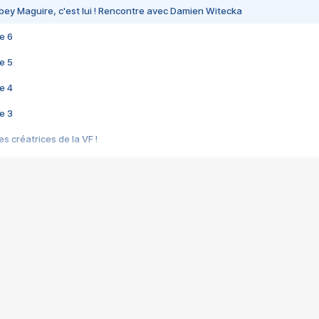
bey Maguire, c'est lui ! Rencontre avec Damien Witecka
e 6
e 5
e 4
e 3
s créatrices de la VF !
e 2
e 1
e Mektoub My Love arrive enfin ! Rencontre avec Shaïn Boumedine et Sal
i : après Toni en famille
elle réalise le bouleversant Dites lui que je l'aime
ais ! Rencontre autour de Vie privée de Rebecca Zlotowski
 de Marguerite, Grave... Rencontre avec Ella Rumpf