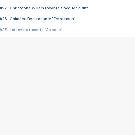
#27 : Christophe Willem raconte "Jacques a dit"
#26 : Chimène Badi raconte "Entre nous"
#25 : Indochine raconte "3e sexe"
#24 : Zaho raconte "C'est chelou"
#23 : Patrick Bruel raconte "Au café des délices"
#22 : Kyo raconte "Le chemin"
#21 : Nolwenn Leroy raconte "Cassé"
#20 : Patrick Hernandez raconte "Born to be alive"
#19 : Lorie raconte "Près de moi"
#18 : Michael Jones raconte "A nos actes manqués" (avec Jean-Jacque
#17 : Khaled raconte "Aïcha"
#16 : Corneille raconte "Parce qu'on vient de loin"