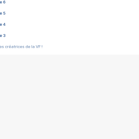
e 6
e 5
e 4
e 3
s créatrices de la VF !
e 2
e 1
e Mektoub My Love arrive enfin ! Rencontre avec Shaïn Boumedine et Sal
i : après Toni en famille
elle réalise le bouleversant Dites lui que je l'aime
ais ! Rencontre autour de Vie privée de Rebecca Zlotowski
 de Marguerite, Grave... Rencontre avec Ella Rumpf
 Les Rêveurs, un film intime sur la santé mentale