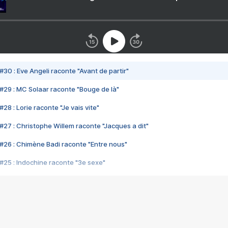
#30 : Eve Angeli raconte "Avant de partir"
#29 : MC Solaar raconte "Bouge de là"
28 : Lorie raconte "Je vais vite"
#27 : Christophe Willem raconte "Jacques a dit"
#26 : Chimène Badi raconte "Entre nous"
#25 : Indochine raconte "3e sexe"
#24 : Zaho raconte "C'est chelou"
#23 : Patrick Bruel raconte "Au café des délices"
#22 : Kyo raconte "Le chemin"