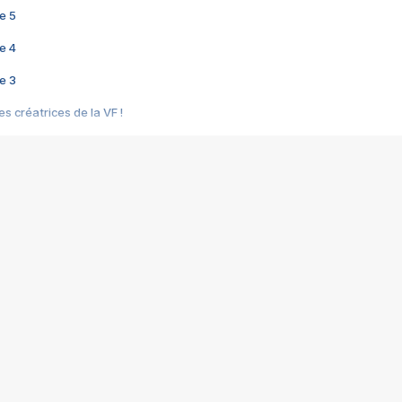
e 5
e 4
e 3
s créatrices de la VF !
e 2
e 1
e Mektoub My Love arrive enfin ! Rencontre avec Shaïn Boumedine et Sal
i : après Toni en famille
elle réalise le bouleversant Dites lui que je l'aime
ais ! Rencontre autour de Vie privée de Rebecca Zlotowski
 de Marguerite, Grave... Rencontre avec Ella Rumpf
 Les Rêveurs, un film intime sur la santé mentale