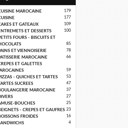
179
CUISINE MAROCAINE
177
CUISINE
109
CAKES ET GATEAUX
100
ENTREMETS ET DESSERTS
ETITS FOURS - BISCUITS ET
85
HOCOLATS
78
PAINS ET VIENNOISERIE
66
PATISSERIE MAROCAINE
CREPES ET GALETTES
59
AROCAINES
53
PIZZAS - QUICHES ET TARTES
47
TARTES SUCREES
37
BOULANGERIE MAROCAINE
27
DIVERS
25
AMUSE-BOUCHES
23
BEIGNETS - CREPES ET GAUFRES
16
BOISSONS FROIDES
4
SANDWICHS