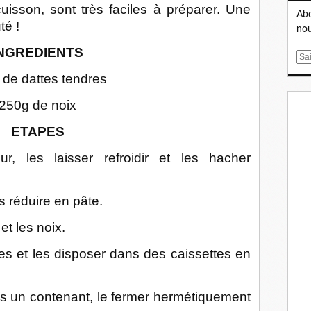
isson, sont très faciles à préparer. Une
Abo
té !
nou
NGREDIENTS
E
m
de dattes tendres
a
i
250g de noix
l
ETAPES
r, les laisser refroidir et les hacher
s réduire en pâte.
et les noix.
es et les disposer dans des caissettes en
ns un contenant, le fermer hermétiquement