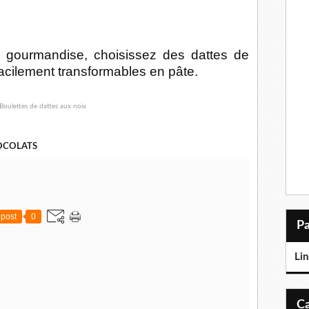
e gourmandise, choisissez des dattes de
facilement transformables en pâte.
HOCOLATS
post
0
Lin