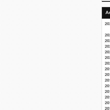
20
20
20
20
20
20
20
20
20
20
20
20
20
20
20