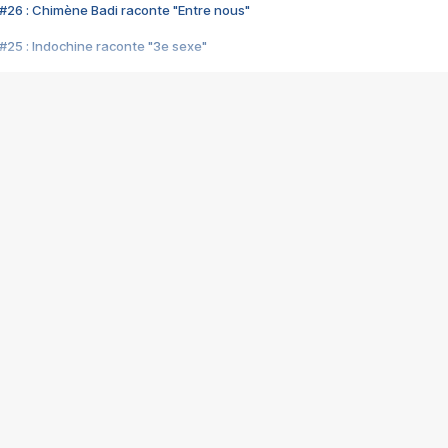
#26 : Chimène Badi raconte "Entre nous"
#25 : Indochine raconte "3e sexe"
#24 : Zaho raconte "C'est chelou"
#23 : Patrick Bruel raconte "Au café des délices"
#22 : Kyo raconte "Le chemin"
#21 : Nolwenn Leroy raconte "Cassé"
#20 : Patrick Hernandez raconte "Born to be alive"
#19 : Lorie raconte "Près de moi"
#18 : Michael Jones raconte "A nos actes manqués" (avec Jean-Jacque
#17 : Khaled raconte "Aïcha"
#16 : Corneille raconte "Parce qu'on vient de loin"
#15 : Indochine raconte "L'aventurier"
14 : Lorie raconte "Sur un air latino"