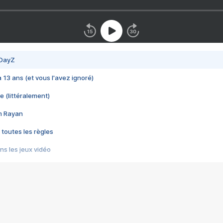
 DayZ
 a 13 ans (et vous l'avez ignoré)
e (littéralement)
im Rayan
 toutes les règles
s les jeux vidéo
us choquant de Rockstar ? - Le scandale BULLY
e plus moche de Steam
du RÊVE tourne au CAUCHEMAR
pendant 8 heures