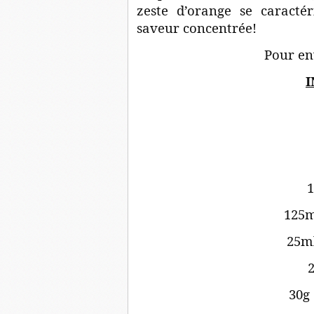
zeste d’orange se caracté
saveur concentrée!
Pour en
I
1
125m
25ml
2
30g