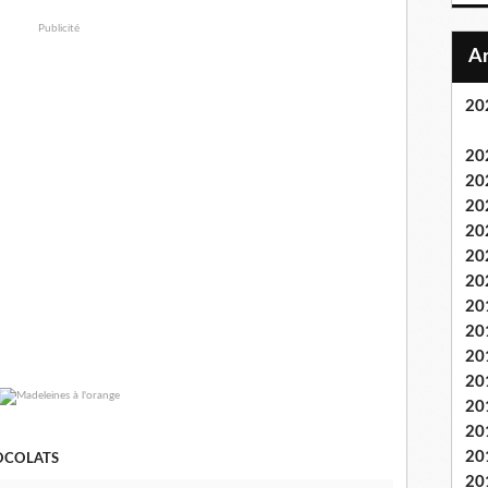
Publicité
20
20
20
20
20
20
20
20
20
20
20
20
20
20
HOCOLATS
20