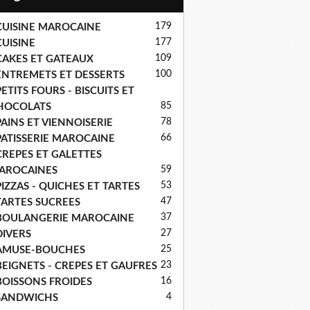
179
CUISINE MAROCAINE
177
CUISINE
109
CAKES ET GATEAUX
100
ENTREMETS ET DESSERTS
ETITS FOURS - BISCUITS ET
85
HOCOLATS
78
PAINS ET VIENNOISERIE
66
PATISSERIE MAROCAINE
CREPES ET GALETTES
59
AROCAINES
53
PIZZAS - QUICHES ET TARTES
47
TARTES SUCREES
37
BOULANGERIE MAROCAINE
27
DIVERS
25
AMUSE-BOUCHES
23
BEIGNETS - CREPES ET GAUFRES
16
BOISSONS FROIDES
4
SANDWICHS