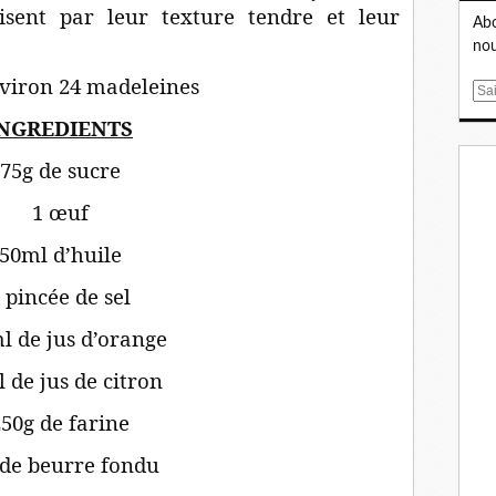
risent par leur texture tendre et leur
Abo
nou
viron 24 madeleines
E
m
NGREDIENTS
a
i
75g de sucre
l
1 œuf
50ml d’huile
 pincée de sel
l de jus d’orange
 de jus de citron
50g de farine
 de beurre fondu