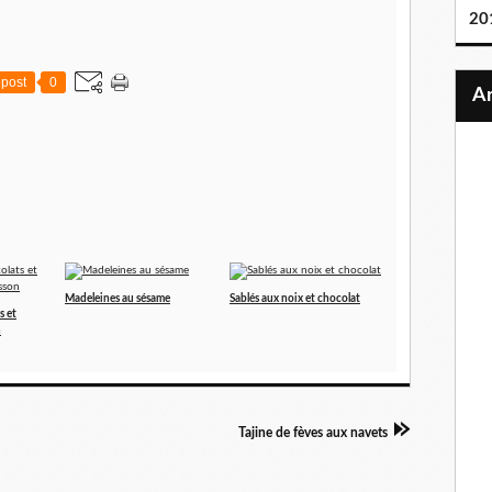
20
post
0
Madeleines au sésame
Sablés aux noix et chocolat
s et
n
Tajine de fèves aux navets