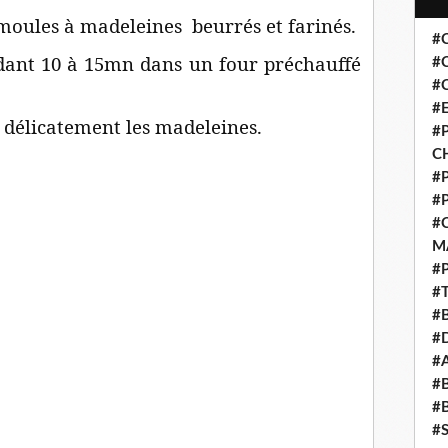
 moules à madeleines beurrés et farinés.
#
ndant 10 à 15mn dans un four préchauffé
#
#
#
r délicatement les madeleines.
#P
C
#
#
#
M
#
#
#
#
#
#
#
#