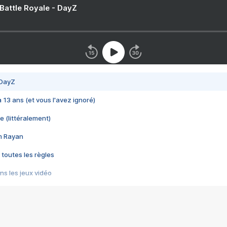
 Battle Royale - DayZ
 DayZ
 a 13 ans (et vous l'avez ignoré)
e (littéralement)
im Rayan
 toutes les règles
s les jeux vidéo
us choquant de Rockstar ? - Le scandale BULLY
e plus moche de Steam