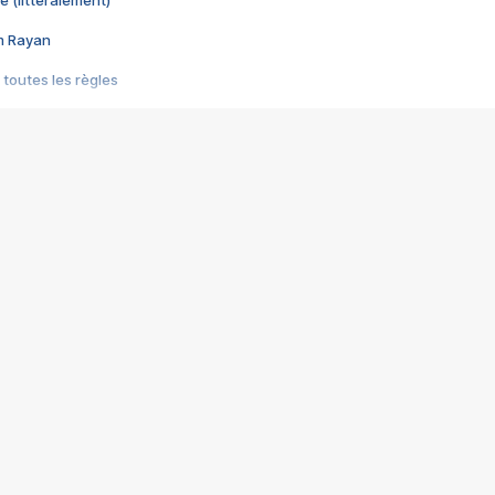
e (littéralement)
im Rayan
 toutes les règles
s les jeux vidéo
us choquant de Rockstar ? - Le scandale BULLY
e plus moche de Steam
du RÊVE tourne au CAUCHEMAR
pendant 8 heures
it… à tort
umiliés par un jeu vidéo
ire - Final Fantasy 8
ti un empire - Age of Empires
story DOFUS