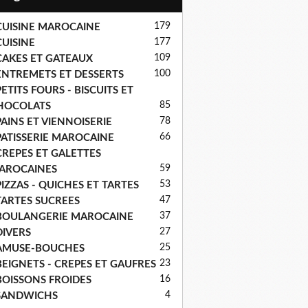
179
CUISINE MAROCAINE
177
CUISINE
109
CAKES ET GATEAUX
100
ENTREMETS ET DESSERTS
ETITS FOURS - BISCUITS ET
85
HOCOLATS
78
PAINS ET VIENNOISERIE
66
PATISSERIE MAROCAINE
CREPES ET GALETTES
59
AROCAINES
53
PIZZAS - QUICHES ET TARTES
47
TARTES SUCREES
37
BOULANGERIE MAROCAINE
27
DIVERS
25
AMUSE-BOUCHES
23
BEIGNETS - CREPES ET GAUFRES
16
BOISSONS FROIDES
4
SANDWICHS