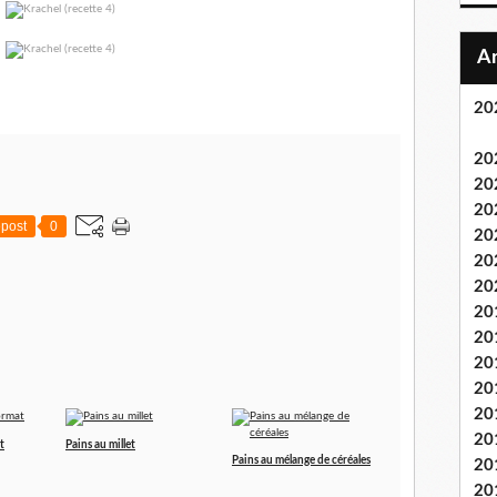
20
20
20
20
post
0
20
20
20
20
20
20
20
20
20
t
Pains au millet
Pains au mélange de céréales
20
20