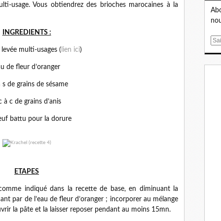
lti-usage. Vous obtiendrez des brioches marocaines à la
Abo
nou
INGREDIENTS :
E
levée multi-usages (
lien ici
)
m
a
u de fleur d’oranger
i
l
à s de grains de sésame
c à c de grains d’anis
œuf battu pour la dorure
ETAPES
 comme indiqué dans la recette de base, en diminuant la
ant par de l’eau de fleur d’oranger ; incorporer au mélange
uvrir la pâte et la laisser reposer pendant au moins 15mn.